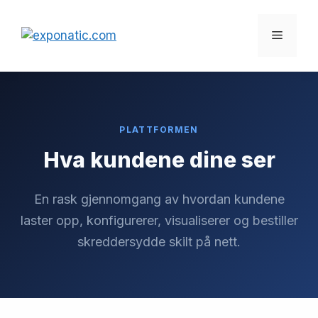
Hopp
til
Meny
innhold
PLATTFORMEN
Hva kundene dine ser
En rask gjennomgang av hvordan kundene
laster opp, konfigurerer, visualiserer og bestiller
skreddersydde skilt på nett.